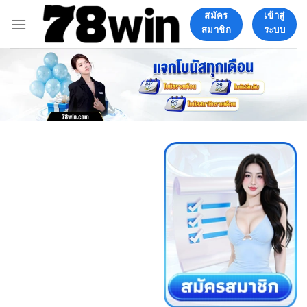
Chuyển
สมัคร
เข้าสู่
đến
สมาชิก
ระบบ
nội
dung