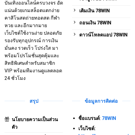
บันเทิงออนไลน์ครบวงจร อัด
หรูทั่วโลก ที่สมาชิกสามารถเข้าร่วมการเดิมพันที่
แน่นด้วยเกมสล็อตแตกง่าย
เติมเงิน 78WIN
น่าตื่นเต้น ติดตามภาพการถ่ายทอดสดที่ราบรื่น และ
คาสิโนสดถ่ายทอดสด กีฬา
รอโอกาสที่จะได้รับรางวัลใหญ่.
เกมเด่นในห้องโถง
ถอนเงิน 78WIN
หวย และอีกมากมาย
78WIN
เช่น รูเล็ต, ไฮโล, โป๊กเกอร์, บาคาร่า โดยมี
เว็บไซต์ใช้งานง่าย ปลอดภัย
ดีลเลอร์สาวสวยเป็นผู้ดำเนินรายการ สมาชิก
ดาวน์โหลดแอป 78WIN
รองรับทุกอุปกรณ์ การเงิน
สามารถเข้าร่วมได้หลายห้อง เช่น WM, DG, AE
มั่นคง รวดเร็ว โปร่งใส มา
Sexy เป็นต้น ทุกอย่างได้รับการประสานงานและ
พร้อมโปรโมชั่นสุดคุ้มและ
ดูแลอย่างใกล้ชิดโดยทีมงานที่ล็อบบี้.
สิทธิพิเศษสำหรับสมาชิก
ยิงปลา – สล็อต
VIP พร้อมทีมงานดูแลตลอด
24 ชั่วโมง
เกมยิงปลาและสล็อตก็เป็นตัวเลือกความบันเทิงที่ได้
รับความนิยมในหมู่สมาชิกที่เข้าร่วมเดิมพัน ด้วย
ภาพลักษณ์ที่ออกแบบมาอย่างสวยงามและเป็นมือ
สรุป
ข้อมูลการติดต่อ
อาชีพ ระบบเจ้ามือรับแทงพนันจึงอัปเดตเกมยอด
นิยมครบถ้วน สมาชิกสามารถเลือกเดิมพันที่
ต้องการได้อย่างอิสระและเข้าร่วมการเดินทางเพื่อ
ชื่อแบรนด์
:
78WIN
นโยบายความเป็นส่วน
ความบันเทิงที่น่าประทับใจ.
ตัว
เว็บไซต์: