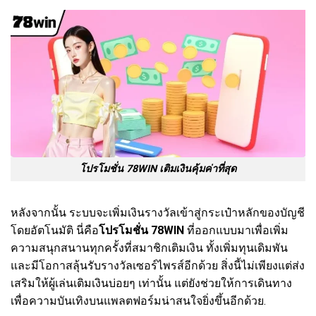
โปรโมชั่น 78WIN เติมเงินคุ้มค่าที่สุด
หลังจากนั้น ระบบจะเพิ่มเงินรางวัลเข้าสู่กระเป๋าหลักของบัญชี
โดยอัตโนมัติ นี่คือ
โปรโมชั่น 78WIN
ที่ออกแบบมาเพื่อเพิ่ม
ความสนุกสนานทุกครั้งที่สมาชิกเติมเงิน ทั้งเพิ่มทุนเดิมพัน
และมีโอกาสลุ้นรับรางวัลเซอร์ไพรส์อีกด้วย สิ่งนี้ไม่เพียงแต่ส่ง
เสริมให้ผู้เล่นเติมเงินบ่อยๆ เท่านั้น แต่ยังช่วยให้การเดินทาง
เพื่อความบันเทิงบนแพลตฟอร์มน่าสนใจยิ่งขึ้นอีกด้วย.