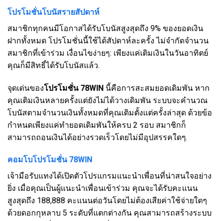
โปรโมชั่นโบนัสรายสัปดาห์
สมาชิกทุกคนมีโอกาสได้รับโบนัสสูงสุดถึง 9% ของยอดเงิน
ฝากทั้งหมด โปรโมชั่นนี้ใช้ได้สัปดาห์ละครั้ง ไม่จำกัดจำนวน
สมาชิกที่เข้าร่วม เงื่อนไขง่ายๆ: เพียงแค่เติมเงินในวันอาทิตย์
คุณก็มีสิทธิ์ได้รับโบนัสแล้ว.
จุดเด่นของ
โปรโมชั่น 78WIN
นี้คือการสะสมยอดเดิมพัน หาก
คุณเติมเงินหลายครั้งแต่ยังไม่ได้วางเดิมพัน ระบบจะคำนวณ
โบนัสตามจำนวนเงินทั้งหมดที่คุณเติมตั้งแต่ครั้งล่าสุด ด้วยข้อ
กำหนดเพียงแค่ทำยอดเดิมพันให้ครบ 2 รอบ สมาชิกก็
สามารถถอนเงินได้อย่างรวดเร็วโดยไม่มีอุปสรรคใดๆ
.
คอมโบโปรโมชั่น 78WIN
เจ้ามือรับแทงได้เปิดตัวโปรแกรมแนะนำเพื่อนที่น่าสนใจอย่าง
ยิ่ง เมื่อคุณเป็นผู้แนะนำเพื่อนเข้าร่วม คุณจะได้รับคะแนน
สูงสุดถึง 188,888 คะแนนต่อวันโดยไม่ต้องเสียค่าใช้จ่ายใดๆ
ด้วยดอกกุหลาบ 5 ระดับที่แตกต่างกัน คุณสามารถสร้างระบบ