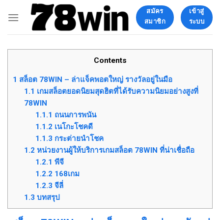
Chuyển
สมัคร
เข้าสู่
đến
สมาชิก
ระบบ
nội
dung
Contents
1
สล็อต 78WIN – ล่าแจ็คพอตใหญ่ รางวัลอยู่ในมือ
1.1
เกมสล็อตยอดนิยมสุดฮิตที่ได้รับความนิยมอย่างสูงที่
78WIN
1.1.1
ถนนการพนัน
1.1.2
เนโกะโชคดี
1.1.3
กระต่ายนำโชค
1.2
หน่วยงานผู้ให้บริการเกมสล็อต 78WIN ที่น่าเชื่อถือ
1.2.1
พีจี
1.2.2
168เกม
1.2.3
จีลี่
1.3
บทสรุป