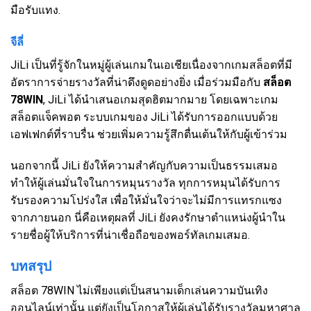
มือรับแทง.
จีลี่
JiLi เป็นที่รู้จักในหมู่ผู้เล่นเกมในเอเชียเนื่องจากเกมสล็อตที่มี
อัตราการจ่ายรางวัลที่น่าดึงดูดอย่างยิ่ง เมื่อร่วมมือกับ
สล็อต
78WIN
, JiLi ได้นำเสนอเกมสุดฮิตมากมาย โดยเฉพาะเกม
สล็อตแจ็คพอต ระบบเกมของ JiLi ได้รับการออกแบบด้วย
เอฟเฟกต์ที่ราบรื่น ช่วยเพิ่มความรู้สึกตื่นเต้นให้กับผู้เข้าร่วม
นอกจากนี้ JiLi ยังให้ความสำคัญกับความเป็นธรรมเสมอ
ทำให้ผู้เล่นมั่นใจในการหมุนรางวัล ทุกการหมุนได้รับการ
รับรองความโปร่งใส เพื่อให้มั่นใจว่าจะไม่มีการแทรกแซง
จากภายนอก นี่คือเหตุผลที่ JiLi ยังคงรักษาตำแหน่งผู้นำใน
รายชื่อผู้ให้บริการที่น่าเชื่อถือของพอร์ทัลเกมเสมอ
.
บทสรุป
สล็อต 78WIN ไม่เพียงแต่เป็นสนามเด็กเล่นความบันเทิง
ออนไลน์เท่านั้น แต่ยังเป็นโอกาสให้ผู้เล่นได้รับรางวัลมหาศาล