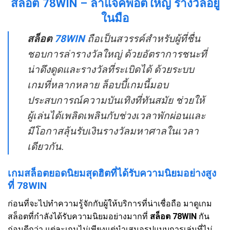
สล็อต 78WIN – ล่าแจ็คพอตใหญ่ รางวัลอยู่
ในมือ
สล็อต
78WIN
ถือเป็นสวรรค์สำหรับผู้ที่ชื่น
ชอบการล่ารางวัลใหญ่ ด้วยอัตราการชนะที่
น่าดึงดูดและรางวัลที่ระเบิดได้ ด้วยระบบ
เกมที่หลากหลาย ล็อบบี้เกมนี้มอบ
ประสบการณ์ความบันเทิงที่ทันสมัย ช่วยให้
ผู้เล่นได้เพลิดเพลินกับช่วงเวลาพักผ่อนและ
มีโอกาสลุ้นรับเงินรางวัลมหาศาลในเวลา
เดียวกัน.
เกมสล็อตยอดนิยมสุดฮิตที่ได้รับความนิยมอย่างสูง
ที่ 78WIN
ก่อนที่จะไปทำความรู้จักกับผู้ให้บริการที่น่าเชื่อถือ มาดูเกม
สล็อตที่กำลังได้รับความนิยมอย่างมากที่
สล็อต 78WIN
กัน
ก่อนดีกว่า แต่ละเกมไม่เพียงแต่นำเสนอรูปแบบการเล่นที่ไม่