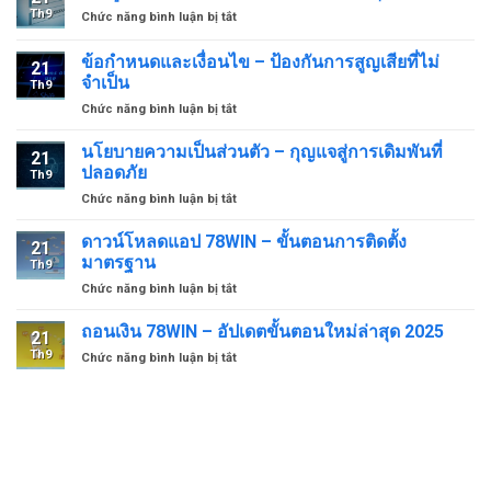
ส่วน
–
Th9
ở
Chức năng bình luận bị tắt
ตัว
สิทธิ
เข้า
–
ประโยชน์
สู่
ความ
ข้อกำหนดและเงื่อนไข – ป้องกันการสูญเสียที่ไม่
เดียว
21
ระบบ
ปลอดภัย
จำเป็น
ของ
Th9
78WIN
สูงสุด
ผู้
ở
Chức năng bình luận bị tắt
ง่ายดาย
เล่น
ข้อ
–
กำหนด
อัปเดต
นโยบายความเป็นส่วนตัว – กุญแจสู่การเดิมพันที่
21
และ
ล่าสุด
ปลอดภัย
Th9
เงื่อนไข
2025
ở
Chức năng bình luận bị tắt
–
นโยบาย
ป้องกัน
ความ
ดาวน์โหลดแอป 78WIN – ขั้นตอนการติดตั้ง
การ
21
เป็น
สูญ
มาตรฐาน
Th9
ส่วน
เสีย
ở
Chức năng bình luận bị tắt
ตัว
ที่
ดาวน์
–
ไม่
โหลด
ถอนเงิน 78WIN – อัปเดตขั้นตอนใหม่ล่าสุด 2025
กุญแจ
จำเป็น
21
แอป
สู่
Th9
ở
Chức năng bình luận bị tắt
78WIN
การ
ถอน
–
เดิม
เงิน
ขั้น
พัน
78WIN
ตอน
ที่
–
การ
ปลอดภัย
อัปเดต
ติด
ขั้น
ตั้ง
ตอน