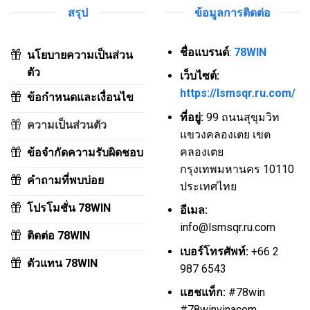
สรุป
ข้อมูลการติดต่อ
ชื่อแบรนด์
:
78WIN
นโยบายความเป็นส่วน
ตัว
เว็บไซต์:
https://lsmsqr.ru.com/
ข้อกำหนดและเงื่อนไข
ที่อยู่:
99 ถนนสุขุมวิท
ความเป็นส่วนตัว
แขวงคลองเตย เขต
คลองเตย
ข้อจำกัดความรับผิดชอบ
กรุงเทพมหานคร 10110
คำถามที่พบบ่อย
ประเทศไทย
โปรโมชั่น 78WIN
อีเมล:
info@lsmsqr.ru.com
ติดต่อ 78WIN
เบอร์โทรศัพท์:
+66 2
ตัวแทน 78WIN
987 6543
แฮชแท็ก:
#78win
#78winvinacom