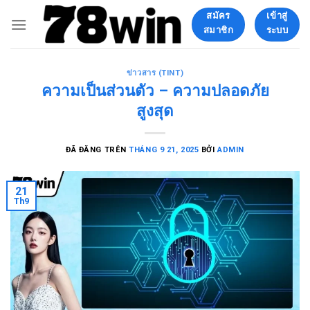
Chuyển
สมัคร
เข้าสู่
đến
สมาชิก
ระบบ
nội
dung
ข่าวสาร (TINT)
ความเป็นส่วนตัว – ความปลอดภัย
สูงสุด
ĐÃ ĐĂNG TRÊN
THÁNG 9 21, 2025
BỞI
ADMIN
21
Th9