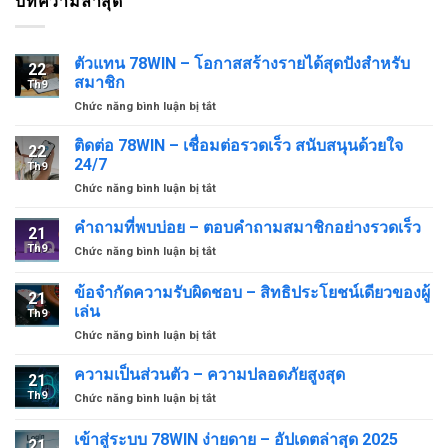
บทความล่าสุด
ตัวแทน 78WIN – โอกาสสร้างรายได้สุดปังสำหรับ
22
สมาชิก
Th9
ở
Chức năng bình luận bị tắt
ตัวแทน
78WIN
ติดต่อ 78WIN – เชื่อมต่อรวดเร็ว สนับสนุนด้วยใจ
22
–
24/7
Th9
โอกาส
ở
Chức năng bình luận bị tắt
สร้าง
ติดต่อ
ราย
78WIN
คำถามที่พบบ่อย – ตอบคำถามสมาชิกอย่างรวดเร็ว
ได้
21
–
สุด
Th9
ở
Chức năng bình luận bị tắt
เชื่อม
ปัง
คำถาม
ต่อ
สำหรับ
ที่
ข้อจำกัดความรับผิดชอบ – สิทธิประโยชน์เดียวของผู้
รวดเร็ว
สมาชิก
21
พบ
สนับสนุน
เล่น
Th9
บ่อย
ด้วย
ở
Chức năng bình luận bị tắt
–
ใจ
ข้อ
ตอบ
24/7
จำกัด
คำถาม
ความเป็นส่วนตัว – ความปลอดภัยสูงสุด
21
ความ
สมาชิก
Th9
ở
Chức năng bình luận bị tắt
รับ
อย่าง
ความ
ผิด
รวดเร็ว
เป็น
เข้าสู่ระบบ 78WIN ง่ายดาย – อัปเดตล่าสุด 2025
ชอบ
21